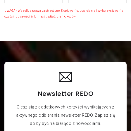
U
W
A
G
A
-
W
s
z
e
l
k
i
e
p
r
a
w
a
z
a
s
t
r
z
e
ż
o
n
e
.
K
o
p
i
o
w
a
n
i
e
,
p
o
w
i
e
l
a
n
i
e
i
w
y
k
o
r
z
y
s
t
y
w
a
n
i
e
c
z
ę
ś
c
i
l
u
b
c
a
ł
o
ś
c
i
i
n
f
o
r
m
a
c
j
i
,
z
d
j
ę
ć
,
g
r
a
f
i
k
,
k
o
d
ó
w
h
t
m
l
i
Newsletter REDO
Ciesz się z dodatkowych korzyści wynikających z
aktywnego odbierania newsletter REDO. Zapisz się
do by być na bieżąco z nowościami.