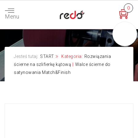
0
Menu
Jesteś tutaj:
START
Kategoria:
Rozwiązania
ścierne na szlifierkę kątową
|
Walce ścierne do
satynowania Match&Finish