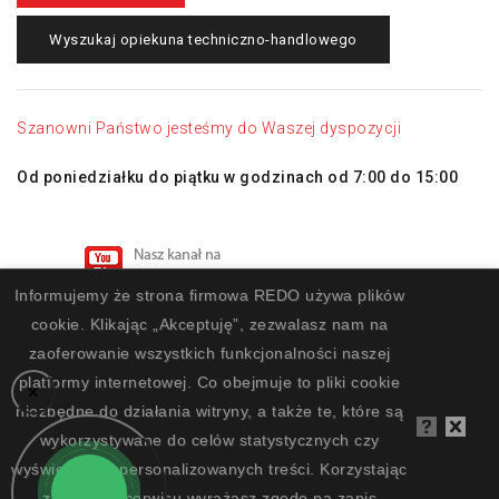
Wyszukaj opiekuna techniczno-handlowego
Szanowni Państwo jesteśmy do Waszej dyspozycji
Od poniedziałku do piątku w godzinach od 7:00 do 15:00
Informujemy że strona firmowa REDO używa plików
cookie. Klikając „Akceptuję”, zezwalasz nam na
zaoferowanie wszystkich funkcjonalności naszej
platformy internetowej. Co obejmuje to pliki cookie
×
niezbędne do działania witryny, a także te, które są
wykorzystywane do celów statystycznych czy
REDO Systemy Przemysłowe © 2002 - 2026 | Wykonanie
wyświetlania spersonalizowanych treści. Korzystając
projektu:
Silski.pl
z naszego serwisu wyrażasz zgodę na zapis