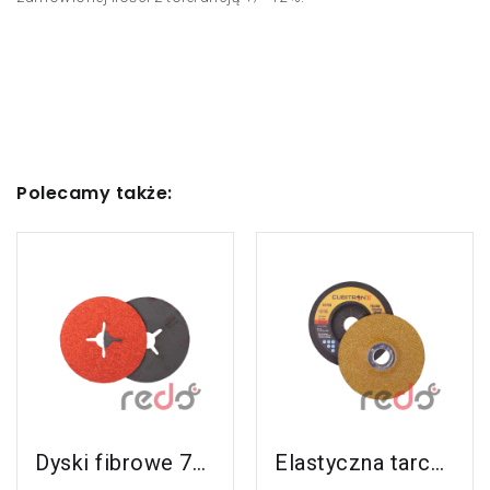
Polecamy także:
Zobacz Ten
Zobacz Ten
Produkt
Produkt
Dyski fibrowe 787C do stali nierdzewnej i aluminium
Elastyczna tarcza do szlifowania 3M™ Cubitron™ II (GoldCorps nowy GreenGorps)