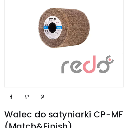
Walec do satyniarki CP-MF
(Match&Finish)