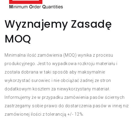
SN:
PMSSL9475002
Ściernica listkowa Ściernica
listkowa FS 947D 40x20x6 P120
Wyznajemy Zasadę
MOQ
SN:
PMSSL9474001
Ściernica listkowa Ściernica
listkowa FS 947D 80x30x6 P80
Minimalna ilość zamówienia (MOQ) wynika z procesu
produkcyjnego. Jest to wypadkowa rozkroju materiału i
została dobrana w taki sposób aby maksymalnie
SN:
PMSSL9473001
wykorzystać surowiec i nie obciążać żadnej ze stron
Ściernica listkowa Ściernica
dodatkowym kosztem za niewykorzystany materiał.
listkowa FS 947D 80x30x6 P60
Informujemy że w przypadku zamówienia pasów ściernych
zastrzegamy sobie prawo do dostarczenia pasów w innej niż
zamówionej ilości z tolerancją +/- 12%.
SN:
PMSSL9472003
Ściernica listkowa Ściernica
listkowa FS 947D 80x30x6 P40