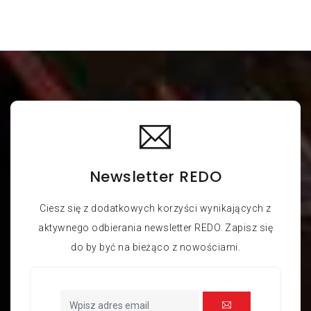
Ściernica listkowa Ściernica
listkowa FS 947D 60x30x6 P80
SN:
PMSSL9473002
Ściernica listkowa Ściernica
listkowa FS 947D 60x30x6 P60
Newsletter REDO
SN:
PMSSL9472001
Ściernica listkowa Ściernica
listkowa FS 947D 60x30x6 P40
Ciesz się z dodatkowych korzyści wynikających z
aktywnego odbierania newsletter REDO. Zapisz się
do by być na bieżąco z nowościami.
SN:
Ściernica listkowa Ściernica
listkowa FS 947D 60x20x6 P80