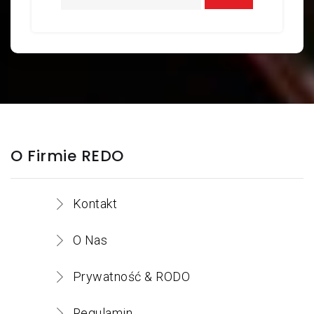
SN:
Ściernica listkowa Ściernica
listkowa FS 947D 60x20x6 P60
SN:
PMSSL9474003
Ściernica listkowa Ściernica
O Firmie REDO
listkowa FS 947D 40x20x6 P80
Kontakt
SN:
PMSSL9473003
Ściernica listkowa Ściernica
O Nas
listkowa FS 947D 40x20x6 P60
Prywatność & RODO
Regulamin