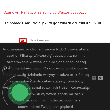
Szanowni Państwo jesteśmy do Waszej dyspozycji
Od poniedziałku do piątku w godzinach od 7:00 do 15:00
Informujemy że strona firmowa REDO używa plików
cookie. Klikając „Akceptuję”, zezwalasz nam na
zaoferowanie wszystkich funkcjonalności naszej
platformy internetowej. Co obejmuje to pliki cookie
×
niezbędne do działania witryny, a także te, które są
wykorzystywane do celów statystycznych czy
REDO Systemy Przemysłowe © 2002 - 2026 | Wykonanie
wyświetlania spersonalizowanych treści. Korzystając
projektu:
Silski.pl
z naszego serwisu wyrażasz zgodę na zapis
cookies na swoim komputerze, zgodnie z
ustawieniami Twojej przeglądarki.