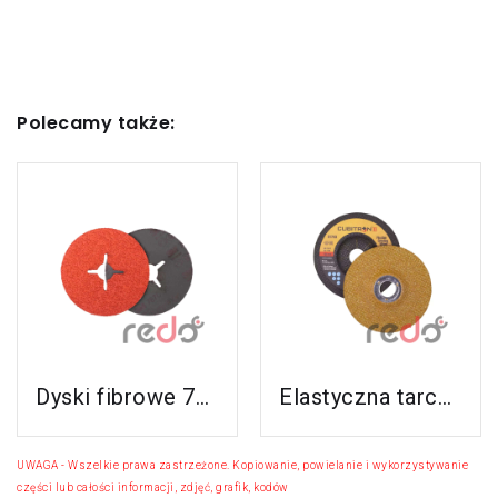
SN:
Ściernica listkowa Ściernica
Polecamy także:
listkowa FS 947D 60x50x6 P80
SN:
PMSSL9472002
Ściernica listkowa Ściernica
Zobacz Ten
Zobacz Ten
listkowa FS 947D 40x20x6 P40
Produkt
Produkt
SN:
Ściernica listkowa Ściernica
Dyski fibrowe 787C do stali nierdzewnej i aluminium
Elastyczna tarcza do szlifowania 3M™ Cubitron™ II (GoldCorps nowy GreenGorps)
listkowa FS 947D 60x50x6 P40
U
W
A
G
A
-
W
s
z
e
l
k
i
e
p
r
a
w
a
z
a
s
t
r
z
e
ż
o
n
e
.
K
o
p
i
o
w
a
n
i
e
,
p
o
w
i
e
l
a
n
i
e
i
w
y
k
o
r
z
y
s
t
y
w
a
n
i
e
c
z
ę
ś
c
i
l
u
b
c
a
ł
o
ś
c
i
i
n
f
o
r
m
a
c
j
i
,
z
d
j
ę
ć
,
g
r
a
f
i
k
,
k
o
d
ó
w
h
t
m
l
i
SN:
PMSSL9474002