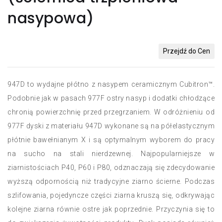
nasypowa)
Przejdź do Cen
947D to wydajne płótno z nasypem ceramicznym Cubitron™.
Podobnie jak w pasach 977F ostry nasyp i dodatki chłodzące
chronią powierzchnię przed przegrzaniem. W odróżnieniu od
977F dyski z materiału 947D wykonane są na półelastycznym
płótnie bawełnianym X i są optymalnym wyborem do pracy
na sucho na stali nierdzewnej. Najpopularniejsze w
ziarnistościach P40, P60 i P80, odznaczają się zdecydowanie
wyższą odpornością niż tradycyjne ziarno ścierne. Podczas
szlifowania, pojedyncze części ziarna kruszą się, odkrywając
kolejne ziarna równie ostre jak poprzednie. Przyczynia się to