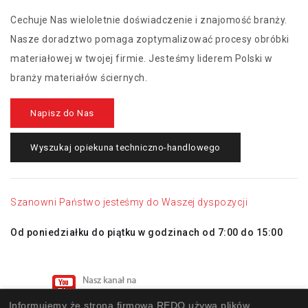
materiału REDO Low Strech RL-
Cechuje Nas wieloletnie doświadczenie i znajomość branży.
BL 40x750 A CRS
Nasze doradztwo pomaga zoptymalizować procesy obróbki
materiałowej w twojej firmie. Jesteśmy liderem Polski w
SN:
Pas ścierny bezkońcowy z
branży materiałów ściernych.
materiału REDO Low Strech RL-
BL 40x750 A MED
Napisz do Nas
Wyszukaj opiekuna techniczno-handlowego
SN:
Pas ścierny bezkońcowy z
materiału REDO Low Strech RL-
BL 40x750 A FIN
Szanowni Państwo jesteśmy do Waszej dyspozycji
Od poniedziałku do piątku w godzinach od 7:00 do 15:00
SN:
Pas ścierny bezkońcowy z
materiału REDO Low Strech RL-
BL 40x750 A VFN
Informujemy że strona firmowa REDO używa plików