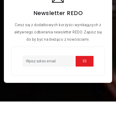
SN:
Newsletter REDO
Pas ścierny bezkońcowy z
materiału REDO Low Strech RL-
Ciesz się z dodatkowych korzyści wynikających z
BL 19x457 A FIN
aktywnego odbierania newsletter REDO. Zapisz się
do by być na bieżąco z nowościami.
SN:
Pas ścierny bezkońcowy z
materiału REDO Low Strech RL-
BL 19x457 A VFN
SN:
Pas ścierny bezkońcowy z
materiału REDO Low Strech RL-
BL 19x520 A CRS
SN:
Pas ścierny bezkońcowy z