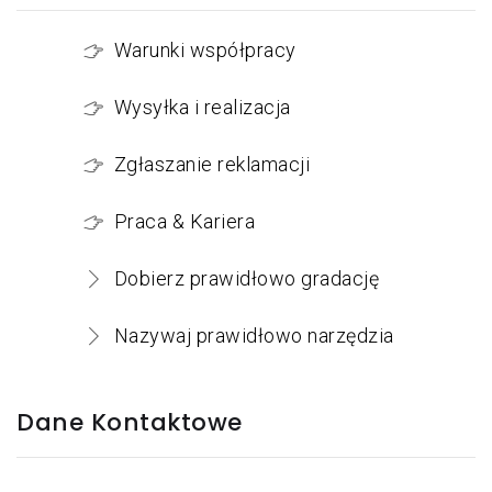
SN:
Warunki współpracy
Pas ścierny bezkońcowy z
materiału REDO Low Strech RL-
Wysyłka i realizacja
BL 30x533 A MED
Zgłaszanie reklamacji
SN:
Pas ścierny bezkońcowy z
Praca & Kariera
materiału REDO Low Strech RL-
BL 30x533 A FIN
Dobierz prawidłowo gradację
SN:
Nazywaj prawidłowo narzędzia
Pas ścierny bezkońcowy z
materiału REDO Low Strech RL-
BL 30x533 A VFN
Dane Kontaktowe
SN:
Pas ścierny bezkońcowy z