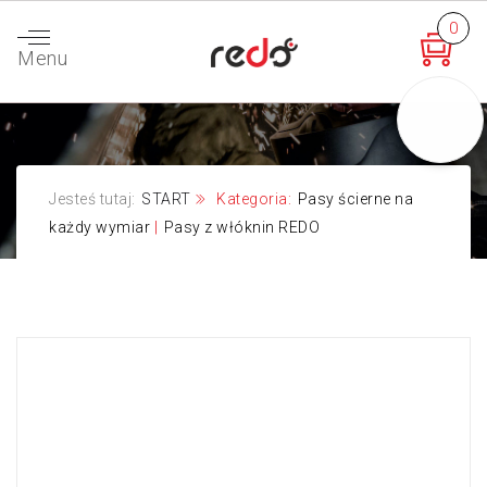
0
Menu
Jesteś tutaj:
START
Kategoria:
Pasy ścierne na
każdy wymiar
|
Pasy z włóknin REDO