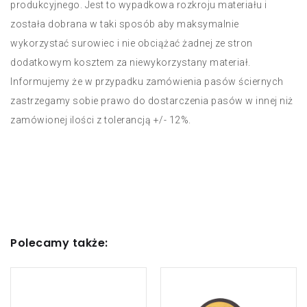
produkcyjnego. Jest to wypadkowa rozkroju materiału i
została dobrana w taki sposób aby maksymalnie
SN:
PMSPDRL30004
wykorzystać surowiec i nie obciążać żadnej ze stron
Pas ścierny bezkońcowy z
materiału REDO Low Strech RL-
dodatkowym kosztem za niewykorzystany materiał.
BL 150x2000 A VFN
Informujemy że w przypadku zamówienia pasów ściernych
zastrzegamy sobie prawo do dostarczenia pasów w innej niż
SN:
zamówionej ilości z tolerancją +/- 12%.
Pas ścierny bezkońcowy z
materiału REDO Low Strech RL-
BL 50x2000 A CRS
SN:
Pas ścierny bezkońcowy z
materiału REDO Low Strech RL-
Polecamy także:
BL 50x2000 A MED
SN: