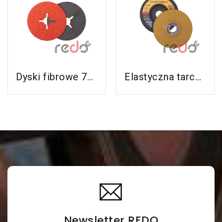
Zobacz Ten
Zobacz Ten
Produkt
Produkt
Dyski fibrowe 787C do stali nierdzewnej i aluminium
Elastyczna tarcza do szlifowania 3M™ Cubitron™ II (GoldCorps nowy GreenGorps)
Newsletter REDO