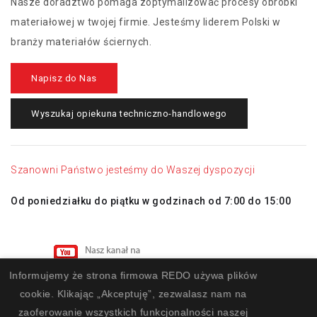
Nasze doradztwo pomaga zoptymalizować procesy obróbki
materiałowej w twojej firmie. Jesteśmy liderem Polski w
branży materiałów ściernych.
Napisz do Nas
Wyszukaj opiekuna techniczno-handlowego
Szanowni Państwo jesteśmy do Waszej dyspozycji
Od poniedziałku do piątku w godzinach od 7:00 do 15:00
Informujemy że strona firmowa REDO używa plików
cookie. Klikając „Akceptuję”, zezwalasz nam na
zaoferowanie wszystkich funkcjonalności naszej