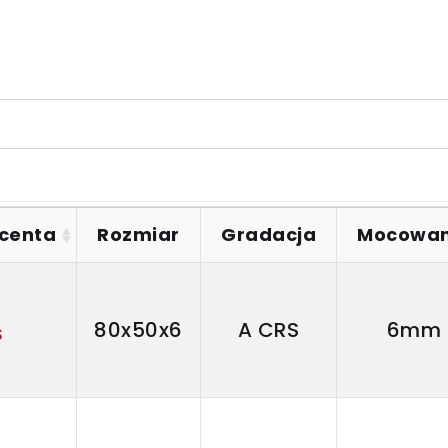
ucenta
Rozmiar
Gradacja
Mocowan
80x50x6
A CRS
6mm
S