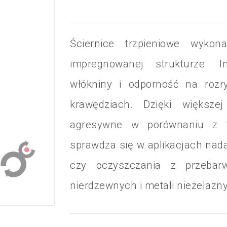
Nasze mark
atalog Speedglas™
Rozpocznij
Ściernice trzpieniowe wyko
ział klejów przemysłowych
Praca & Ka
impregnowanej strukturze. I
ział taśm przemysłowych
włókniny i odporność na roz
krawędziach. Dzięki większe
agresywne w porównaniu z tr
sprawdza się w aplikacjach nad
czy oczyszczania z przebarw
nierdzewnych i metali nieżelazn