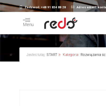
Zadzwoń:
+48 91 834 88 28
Adres email:
kont
Menu
Zobacz 
Pobierz 
Jesteś tutaj:
START
Kategoria:
Rozwiązania ści
3M™ | Na
3M™ | B
pracown