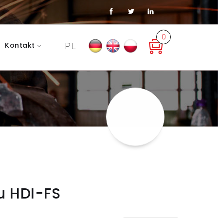
0
Kontakt
PL
sze produkty
roduktowe
adcy
iu HDI-FS