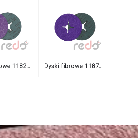
Produk
24.00 zł
100
cz Ten
Zobacz Ten
dostepn
odukt
Produkt
Produk
24.00 zł
100
Dyski fibrowe 1182C do stali konstrukcyjnych (Cubitron™ 3)
Dyski fibrowe 1187C do stali nierdzewnych (Cubitron™ 3)
dostepn
Produk
19.40 zł
100
dostepn