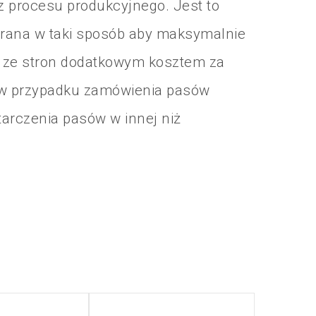
z procesu produkcyjnego. Jest to
brana w taki sposób aby maksymalnie
j ze stron dodatkowym kosztem za
Zapytaj
Produk
10
o cenę
dostepn
e w przypadku zamówienia pasów
arczenia pasów w innej niż
Zapytaj
Produk
100
o cenę
dostepn
Zapytaj
Produk
100
o cenę
dostepn