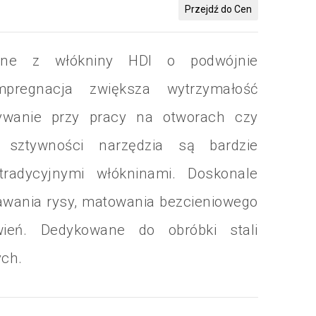
i
Przejdź do Cen
 współpracę
nane z włókniny HDI o podwójnie
riera
mpregnacja zwiększa wytrzymałość
rywanie przy pracy na otworach czy
j sztywności narzędzia są bardzie
adycyjnymi włókninami. Doskonale
awania rysy, matowania bezcieniowego
ień. Dedykowane do obróbki stali
ych.