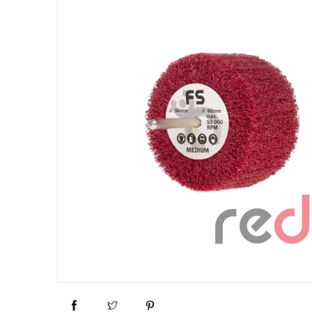
3M™ | K
3M™ | D
3M™ | D