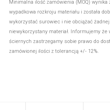
Minimalna ilość zamówienia (MOQ) wynika 
wypadkowa rozkroju materiału i została do
wykorzystać surowiec i nie obciążać żadne
60x50x6
A FIN
6mm
S
niewykorzystany materiał. Informujemy ż
ściernych zastrzegamy sobie prawo do dost
zamówionej ilości z tolerancją +/- 12%.
A
100x50x6
6mm
S
CRS/P100
A
100x50x6
6mm
S
MED/P120