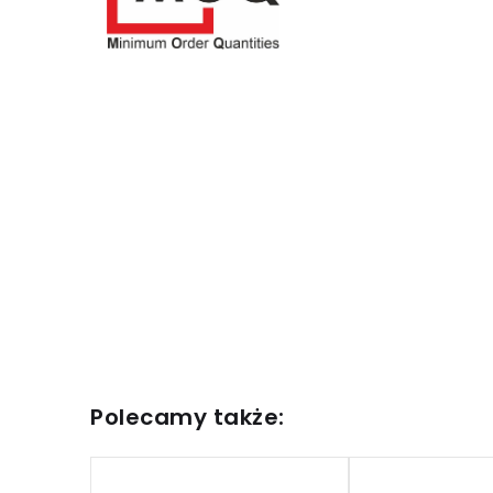
60x50x6 A MED
SN:
Ściernica listkowa HDI-F
60x50x6 A FIN
SN:
PMSHDIFS1005
Ściernica listkowa HDI-F
100x50x6 A CRS/P100
SN:
PMSHDIFS1006
Polecamy także:
Ściernica listkowa HDI-F
100x50x6 A MED/P120