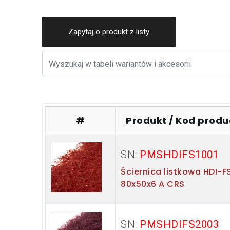
Zapytaj o produkt z listy
#
Produkt / Kod prod
SN:
PMSHDIFS1001
Ściernica listkowa HDI-F
80x50x6 A CRS
SN:
PMSHDIFS2003