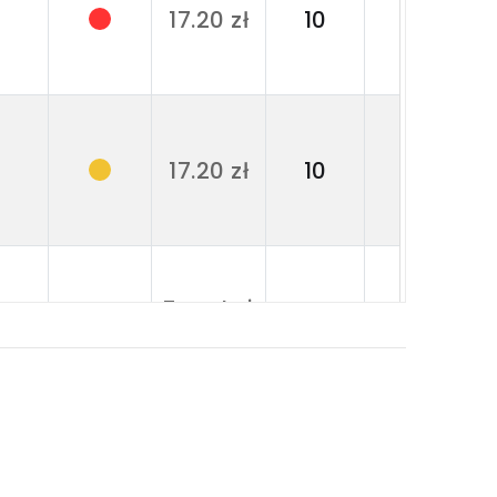
Produk
17.20 zł
10
dostepn
Produk
17.20 zł
10
dostepn
Zapytaj
Produk
10
o cenę
dostepn
Q
Zapytaj
Produk
10
o cenę
dostepn