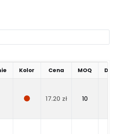
ie
Kolor
Cena
MOQ
Dostępno
Produk
17.20 zł
10
dostepn