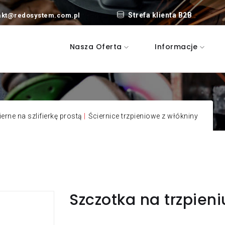
Strefa klienta B2B
akt@redosystem.com.pl
Nasza Oferta
Informacje
Nasz katalog 2023
Zobacz na
katalog [PDF]
Nowości p
erne na szlifierkę prostą
|
Ściernice trzpieniowe z włókniny
Promocje
Szukaj dor
rzędzia i rozwiązania ścierne
Szczotka na trzpien
ezpieczeństwo pracy
ika