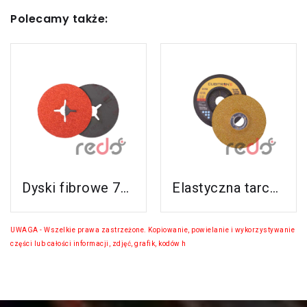
Polecamy także:
Zobacz Ten
Zobacz Ten
Produkt
Produkt
Dyski fibrowe 787C do stali nierdzewnej i aluminium
Elastyczna tarcza do szlifowania 3M™ Cubitron™ II (GoldCorps nowy GreenGorps)
U
W
A
G
A
-
W
s
z
e
l
k
i
e
p
r
a
w
a
z
a
s
t
r
z
e
ż
o
n
e
.
K
o
p
i
o
w
a
n
i
e
,
p
o
w
i
e
l
a
n
i
e
i
w
y
k
o
r
z
y
s
t
y
w
a
n
i
e
c
z
ę
ś
c
i
l
u
b
c
a
ł
o
ś
c
i
i
n
f
o
r
m
a
c
j
i
,
z
d
j
ę
ć
,
g
r
a
f
i
k
,
k
o
d
ó
w
h
t
m
l
i