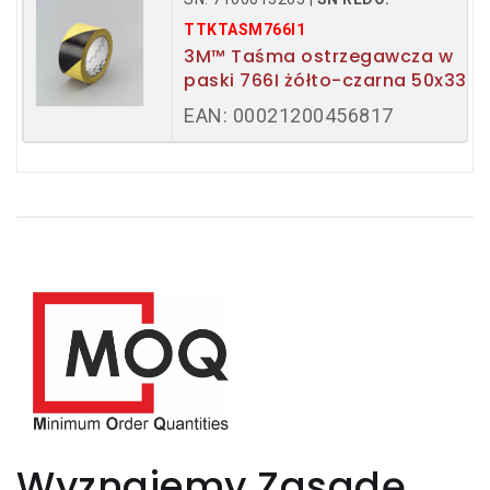
TTKTASM766I1
3M™ Taśma ostrzegawcza w
paski 766I żółto-czarna 50x33m
EAN: 00021200456817
Wyznajemy Zasadę