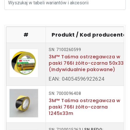
#
Produkt / Kod producenta
SN: 7100260599
3M™ Taśma ostrzegawcza w
paski 766I żółto-czarna 50x33m
(Indywidualnie pakowane)
EAN: 04054596922624
SN: 7000096408
3M™ Taśma ostrzegawcza w
paski 766I żółto-czarna
1245x33m
SN: 7100015263 |
SN REDO: