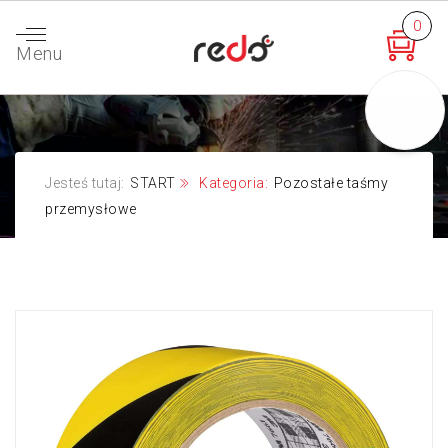
0
Menu
Jesteś tutaj:
START
Kategoria:
Pozostałe taśmy
przemysłowe