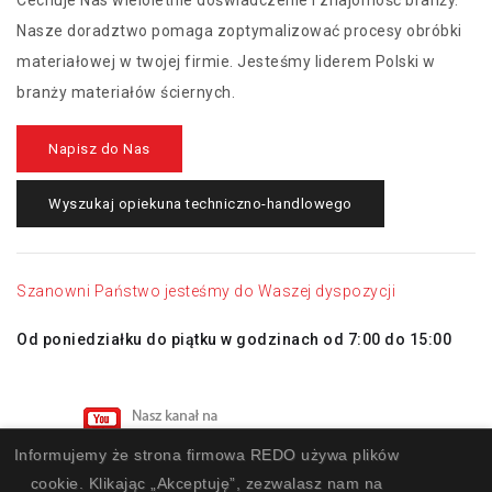
Nasze doradztwo pomaga zoptymalizować procesy obróbki
materiałowej w twojej firmie. Jesteśmy liderem Polski w
branży materiałów ściernych.
Napisz do Nas
Wyszukaj opiekuna techniczno-handlowego
Szanowni Państwo jesteśmy do Waszej dyspozycji
Od poniedziałku do piątku w godzinach od 7:00 do 15:00
Informujemy że strona firmowa REDO używa plików
cookie. Klikając „Akceptuję”, zezwalasz nam na