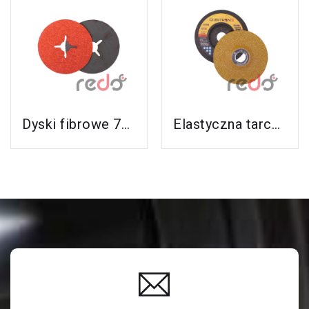
Zobacz Ten
Zobacz Ten
Produkt
Produkt
Dyski fibrowe 787C do stali nierdzewnej i aluminium
Elastyczna tarcza do szlifowania 3M™ Cubitron™ II (GoldCorps nowy GreenGorps)