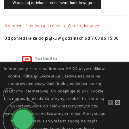
Wyszukaj opiekuna techniczno-handlowego
Szanowni Państwo jesteśmy do Waszej dyspozycji
Od poniedziałku do piątku w godzinach od 7:00 do 15:00
Informujemy że strona firmowa REDO używa plików
cookie. Klikając „Akceptuję”, zezwalasz nam na
zaoferowanie wszystkich funkcjonalności naszej
platformy internetowej. Co obejmuje to pliki cookie
×
niezbędne do działania witryny, a także te, które są
wykorzystywane do celów statystycznych czy
REDO Systemy Przemysłowe © 2002 - 2026 | Wykonanie
wyświetlania spersonalizowanych treści. Korzystając
projektu:
Silski.pl
z naszego serwisu wyrażasz zgodę na zapis
cookies na swoim komputerze, zgodnie z