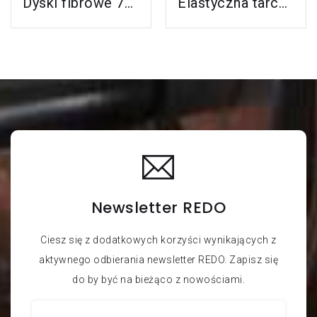
Dyski fibrowe 787C do stali nierdzewnej i aluminium
Elastyczna tarcza do szlifowania 3M™ Cubitron™ II (GoldCorps nowy GreenGorps)
Newsletter REDO
Ciesz się z dodatkowych korzyści wynikających z
aktywnego odbierania newsletter REDO. Zapisz się
do by być na bieżąco z nowościami.