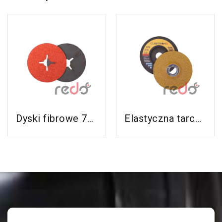
Zobacz Ten
Zobacz Ten
Produkt
Produkt
Dyski fibrowe 787C do stali nierdzewnej i aluminium
Elastyczna tarcza do szlifowania 3M™ Cubitron™ II (GoldCorps nowy GreenGorps)